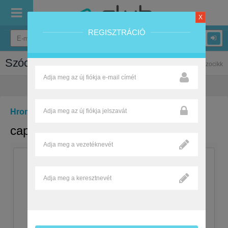
X
REGISZTRÁCIÓ
Szócikk
Közösségi szótanuló
szocikk
Hromek Jánosné
2017-12-16 20:59:11
cap