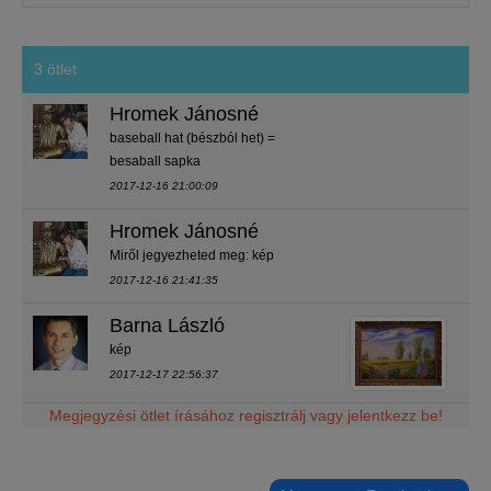
3 ötlet
Hromek Jánosné
baseball hat (bészból het) =
besaball sapka
2017-12-16 21:00:09
Hromek Jánosné
Miről jegyezheted meg: kép
2017-12-16 21:41:35
Barna László
kép
2017-12-17 22:56:37
Megjegyzési ötlet írásához regisztrálj vagy jelentkezz be!