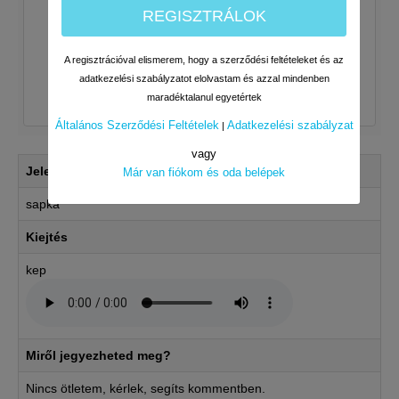
REGISZTRÁLOK
A regisztrációval elismerem, hogy a szerződési feltételeket és az
adatkezelési szabályzatot elolvastam és azzal mindenben
maradéktalanul egyetértek
Általános Szerződési Feltételek
Adatkezelési szabályzat
|
vagy
Jelentés
Már van fiókom és oda belépek
sapka
Kiejtés
kep
Miről jegyezheted meg?
Nincs ötletem, kérlek, segíts kommentben.