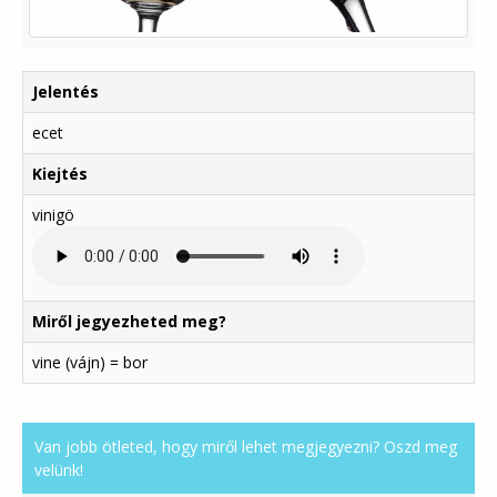
Jelentés
ecet
Kiejtés
vinigö
Miről jegyezheted meg?
vine (vájn) = bor
Van jobb ötleted, hogy miről lehet megjegyezni? Oszd meg
velünk!