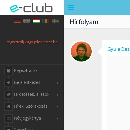
Hírfolyam
Regisztrálj vagy jelentkezz be!
Gyula Det
Regisztráció
Bejelentkezés
Hirdetések, állások
Hírek, Szórakozás
Névjegykártya
Termékek