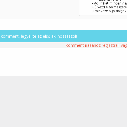
komment, legyél te az első aki hozzászól!
Komment írásához regisztrálj vag