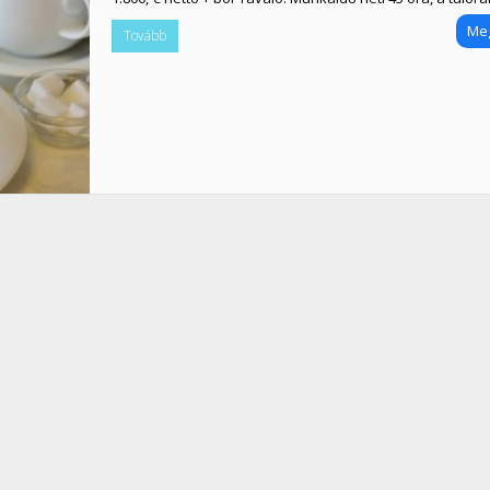
Me
Tovább