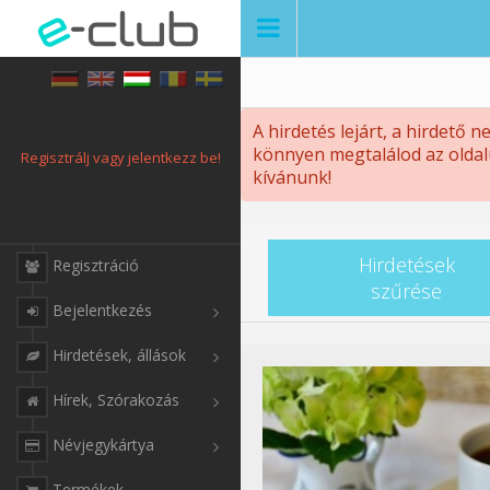
A hirdetés lejárt, a hirdető 
könnyen megtalálod az oldalu
Regisztrálj vagy jelentkezz be!
kívánunk!
Hirdetések
Regisztráció
szűrése
Bejelentkezés
Hirdetések, állások
Hírek, Szórakozás
Névjegykártya
Termékek