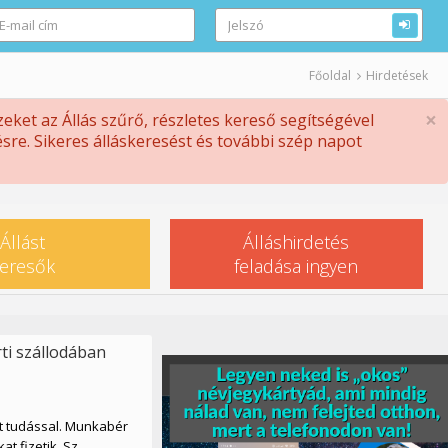
Főoldal
Hirdetések
×
zeket az Állás szűrő, részletes kereső segítségével
sre. Sikeres álláskeresést és további szép napot
Állást
Álláshirdetés
eresők
feladása ingyen
ti szállodában
t tudással. Munkabér
t fizetik. Sz...