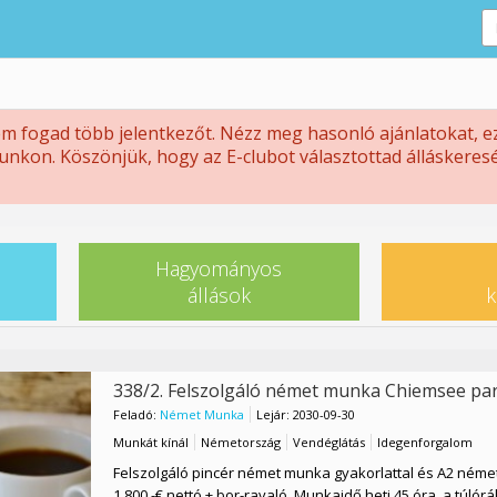
nem fogad több jelentkezőt. Nézz meg hasonló ajánlatokat, e
nkon. Köszönjük, hogy az E-clubot választottad álláskeresé
Hagyományos
állások
k
338/2. Felszolgáló német munka Chiemsee par
Feladó:
Német Munka
Lejár: 2030-09-30
Munkát kínál
Németország
Vendéglátás
Idegenforgalom
Felszolgáló pincér német munka gyakorlattal és A2 néme
1.800,-€ nettó + bor-ravaló. Munkaidő heti 45 óra, a túlóráka