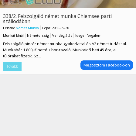
338/2. Felszolgáló német munka Chiemsee parti
szállodában
Feladó:
Német Munka
Lejár: 2030-09-30
Munkát kínál
Németország
Vendéglátás
Idegenforgalom
Felszolgáló pincér német munka gyakorlattal és A2 német tudással.
Munkabér 1.800,-€ nettó + bor-ravaló. Munkaidő heti 45 óra, a
túlórákat fizetik. Sz...
Megosztom Facebook-on
Tovább