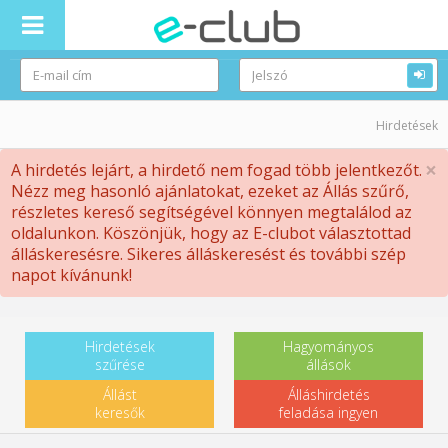
Hirdetések
×
A hirdetés lejárt, a hirdető nem fogad több jelentkezőt.
Nézz meg hasonló ajánlatokat, ezeket az Állás szűrő,
részletes kereső segítségével könnyen megtalálod az
oldalunkon. Köszönjük, hogy az E-clubot választottad
álláskeresésre. Sikeres álláskeresést és további szép
napot kívánunk!
Hirdetések
Hagyományos
szűrése
állások
Állást
Álláshirdetés
keresők
feladása ingyen